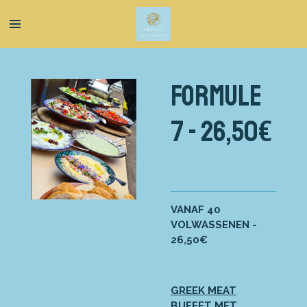
Ga
direct
naar
de
hoofdinhoud
FORMULE
7 - 26,50€
VANAF 40
VOLWASSENEN -
26,50€
GREEK MEAT
BUFFET MET