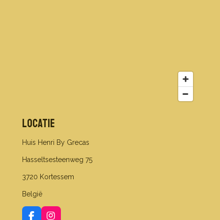
Locatie
Huis Henri By Grecas
Hasseltsesteenweg 75
3720 Kortessem
België
F
I