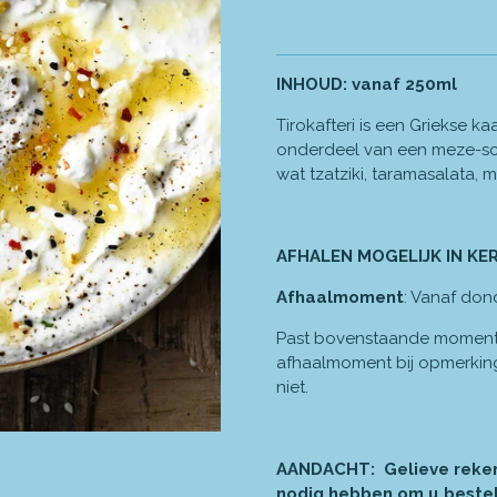
INHOUD: vanaf 250ml
Tirokafteri is een Griekse 
onderdeel van een meze-sc
wat tzatziki
, taramasalata
, 
AFHALEN MOGELIJK IN KE
Afhaalmoment
: Vanaf don
Past bovenstaande momente
afhaalmoment bij opmerkingen
niet.
AANDACHT: Gelieve
reke
nodig hebben om u bestel