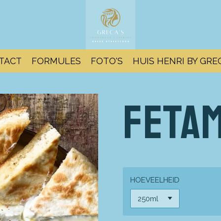
TACT
FORMULES
FOTO'S
HUIS HENRI BY GRE
Feta
HOEVEELHEID