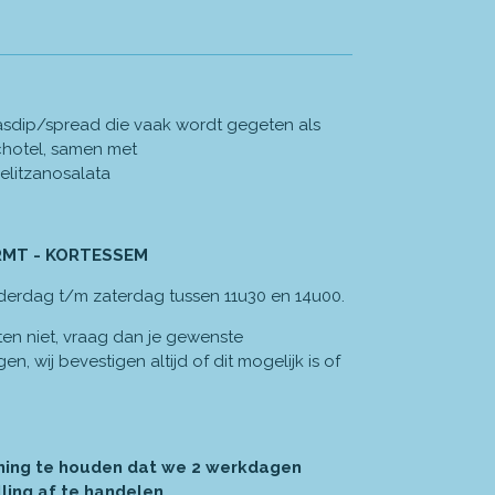
kaasdip/spread die vaak wordt gegeten als
hotel, samen met
melitzanosalata
RMT - KORTESSEM
derdag t/m zaterdag tussen 11u30 en 14u00.
n niet, vraag dan je gewenste
, wij bevestigen altijd of dit mogelijk is of
ning te houden dat we 2 werkdagen
ling af te handelen.