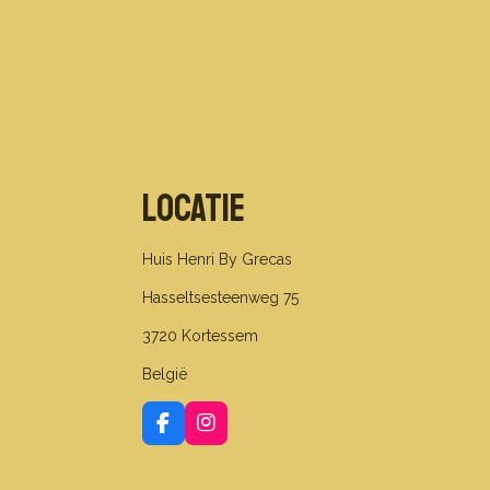
Locatie
Huis Henri By Grecas
Hasseltsesteenweg 75
3720 Kortessem
België
F
I
a
n
c
s