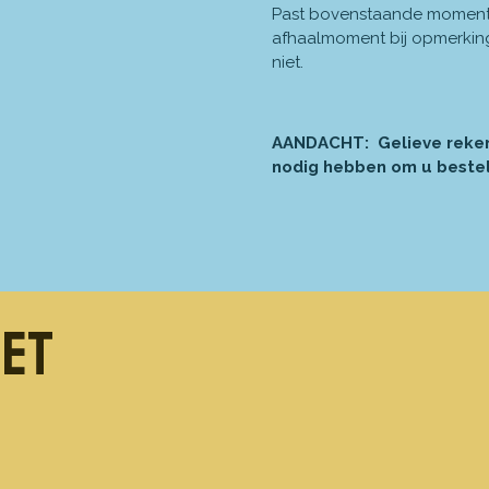
Past bovenstaande momente
afhaalmoment bij opmerkingen
niet.
AANDACHT: Gelieve
reke
nodig hebben om u bestel
met