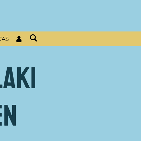
CAS
aki
en