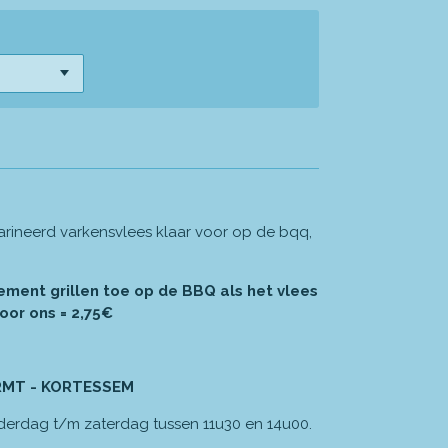
arineerd varkensvlees klaar voor op de bqq,
ment grillen toe op de BBQ als het vlees
or ons = 2,75€
RMT - KORTESSEM
derdag t/m zaterdag tussen 11u30 en 14u00.