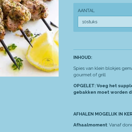
AANTAL
INHOUD:
Spies v
an klein blokjes gem
gourmet of grill
OPGELET: Voeg het supple
gebakken moet worden do
AFHALEN MOGELIJK IN KE
Afhaalmoment
: Vanaf don